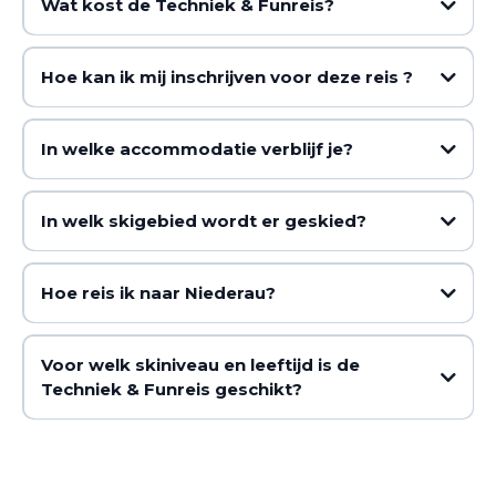
Wat kost de Techniek & Funreis?
Hoe kan ik mij inschrijven voor deze reis ?
-
Boeken:
In welke accommodatie verblijf je?
'
Schneeberger
' in Niederau.
In welk skigebied wordt er geskied?
Kitzbühel/Kirchberg
Hoe reis ik naar Niederau?
Ski Welt Wilder Kaiser
Brixental
Voor welk skiniveau en leeftijd is de
Techniek & Funreis geschikt?
Uitbreiding (uitsluitend boekbaar via SKI Experience)
Facturatie: