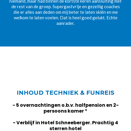
niemand, maar had binnen de kortste keren aansluiting met
de rest van de groep. Supergastvrije en gezellig coaches
die er alles aan deden om mij beter te laten skiën en me
welkom te laten voelen. Dat is heel goed gelukt. Echte
aanrader.
INHOUD TECHNIEK & FUNREIS
- 5 overnachtingen o.b.v. halfpension en 2-
persoons kamer *
- Verblijf in Hotel Schneeberger. Prachtig 4
sterren hotel